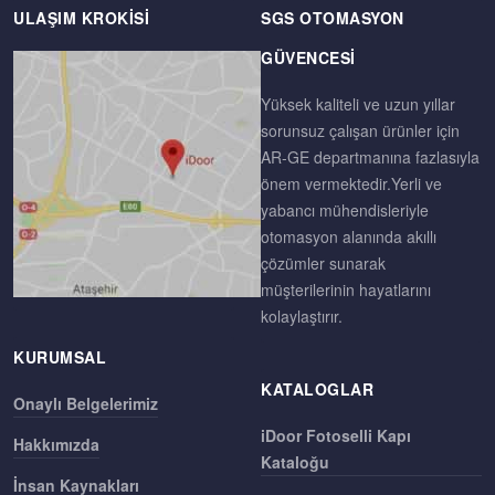
Motor Tipi
24V - 3 Phase BLDC - 80W
ULAŞIM KROKISI
SGS OTOMASYON
Açık Kalma Zamanı
0-30 second
GÜVENCESI
Çarpma Algılama
Encoder -PID - Differential
Yüksek kaliteli ve uzun yıllar
sorunsuz çalışan ürünler için
Güç
220 VAC 50-60 Hz Mono p
AR-GE departmanına fazlasıyla
önem vermektedir.Yerli ve
Çalışma Sıcaklığı
-20 +60 Derece
yabancı mühendisleriyle
otomasyon alanında akıllı
çözümler sunarak
müşterilerinin hayatlarını
kolaylaştırır.
KURUMSAL
KATALOGLAR
Onaylı Belgelerimiz
iDoor Fotoselli Kapı
Hakkımızda
Kataloğu
İnsan Kaynakları