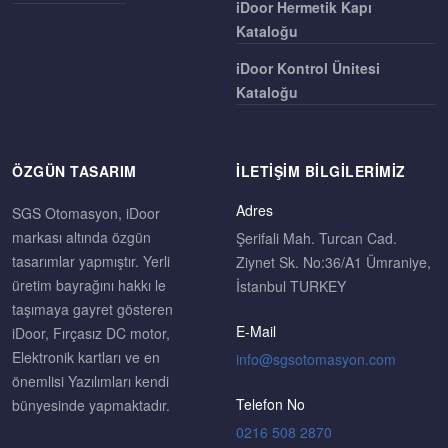
iDoor Hermetik Kapı
Kataloğu
iDoor Kontrol Ünitesi
Kataloğu
ÖZGÜN TASARIM
İLETIŞIM BILGILERIMIZ
Adres
SGS Otomasyon, iDoor
markası altında özgün
Şerifali Mah. Turcan Cad.
tasarımlar yapmıştır. Yerli
Ziynet Sk. No:36/A1 Ümraniye,
üretim bayrağını hakkı le
İstanbul TURKEY
taşımaya gayret gösteren
E-Mail
iDoor, Fırçasız DC motor,
Elektronik kartları ve en
önemlisi Yazılımları kendi
Telefon No
bünyesinde yapmaktadır.
0216 508 2870