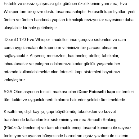
Estetik ve sessiz çalışması gibi görünen özelliklerinin yanı sıra, Evo-
Whisper tam bir çevre dostu tasarıma sahiptir. Fotoselli kapı fiyatları yerli
üretim ve üretim bandında yapılan teknolojik revizyonlar sayesinde daha
ulaşılabilir bir hale getirilmiştir.
iDoor iD-120 Evo-Whisper modelleri ince çerçeve sistemleri ve cam-
cama uygulamaları ile kapınızın vitrininizin bir parçası olmasını
sağlayacaktır. Alışveriş merkezleri, hastaneler, oteller, fabrikalar,
labaratuvarlar ve çalışma odalarımıza kadar günlük yaşamda her
ortamda kullanılabilmekte olan fotoselli kapı sistemleri hayatınızı
kolaylaştırır.
SGS Otomasyonun tescilli markası olan
iDoor Fotoselli kapı
sistemleri
tüm kalite ve uygunluk sertifikalarını hak eder şekilde üretilmektedir.
Kısaltılmış dişli kayışı, çapı büyütülmüş tekerlekleri ve kuvvet
transferinde kullanılan kol sisteminin yanı sıra Smooth Braking
(Pürüzsüz frenleme) ve tam otomatik enerji tasarruf konumu ile sayısız
fonksiyon ve ayarları bünyesinde barındıran eşsiz yazılımı ile sizlerin