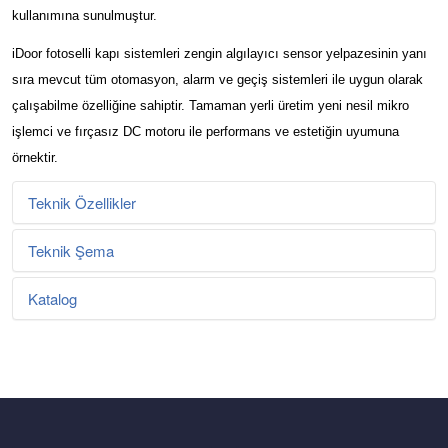
kullanımına sunulmuştur.
iDoor fotoselli kapı sistemleri zengin algılayıcı sensor yelpazesinin yanı
sıra mevcut tüm otomasyon, alarm ve geçiş sistemleri ile uygun olarak
çalışabilme özelliğine sahiptir. Tamaman yerli üretim yeni nesil mikro
işlemci ve fırçasız DC motoru ile performans ve estetiğin uyumuna
örnektir.
Teknik Özellikler
Teknik Şema
Operatör Tipi
Tek Knat
Kanat Ağırlığı
max 140Kg
Katalog
Kanat Eni
500 -2000 mm
Açılış Hızı
300 - 600 mm / s
Kapanış Hızı
300 - 600 mm / s