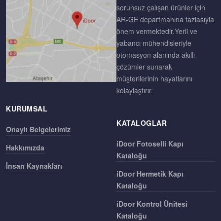
sorunsuz çalışan ürünler için
AR-GE departmanına fazlasıyla
önem vermektedir.Yerli ve
yabancı mühendisleriyle
otomasyon alanında akıllı
çözümler sunarak
müşterilerinin hayatlarını
kolaylaştırır.
KURUMSAL
KATALOGLAR
Onaylı Belgelerimiz
iDoor Fotoselli Kapı
Hakkımızda
Kataloğu
İnsan Kaynakları
iDoor Hermetik Kapı
Kataloğu
iDoor Kontrol Ünitesi
Kataloğu