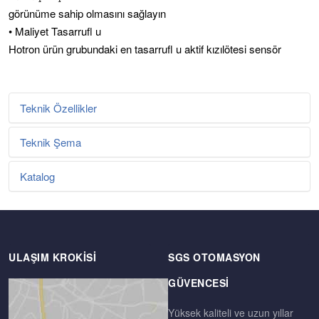
görünüme sahip olmasını sağlayın
• Maliyet Tasarrufl u
Hotron ürün grubundaki en tasarrufl u aktif kızılötesi sensör
Teknik Özellikler
Teknik Şema
Metniniz...
Katalog
Metniniz...
Metniniz...
ULAŞIM KROKISI
SGS OTOMASYON
GÜVENCESI
Yüksek kaliteli ve uzun yıllar