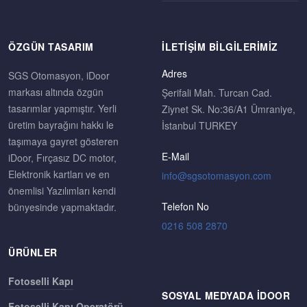
ÖZGÜN TASARIM
İLETIŞIM BILGILERIMIZ
Adres
SGS Otomasyon, iDoor
markası altında özgün
Şerifali Mah. Turcan Cad.
tasarımlar yapmıştır. Yerli
Ziynet Sk. No:36/A1 Ümraniye,
üretim bayrağını hakkı le
İstanbul TURKEY
taşımaya gayret gösteren
E-Mail
iDoor, Fırçasız DC motor,
Elektronik kartları ve en
önemlisi Yazılımları kendi
Telefon No
bünyesinde yapmaktadır.
0216 508 2870
ÜRÜNLER
Fotoselli Kapı
SOSYAL MEDYADA IDOOR
Fotoselli Kapı Operatörü