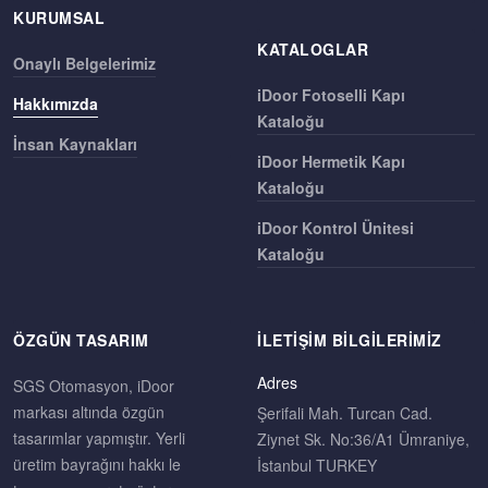
KURUMSAL
KATALOGLAR
Onaylı Belgelerimiz
iDoor Fotoselli Kapı
Hakkımızda
Kataloğu
İnsan Kaynakları
iDoor Hermetik Kapı
Kataloğu
iDoor Kontrol Ünitesi
Kataloğu
ÖZGÜN TASARIM
İLETIŞIM BILGILERIMIZ
Adres
SGS Otomasyon, iDoor
markası altında özgün
Şerifali Mah. Turcan Cad.
tasarımlar yapmıştır. Yerli
Ziynet Sk. No:36/A1 Ümraniye,
üretim bayrağını hakkı le
İstanbul TURKEY