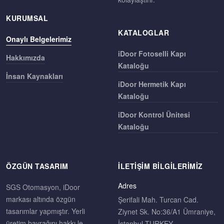
KURUMSAL
KATALOGLAR
Onaylı Belgelerimiz
iDoor Fotoselli Kapı
Hakkımızda
Kataloğu
İnsan Kaynakları
iDoor Hermetik Kapı
Kataloğu
iDoor Kontrol Ünitesi
Kataloğu
ÖZGÜN TASARIM
İLETIŞIM BILGILERIMIZ
Adres
SGS Otomasyon, iDoor
markası altında özgün
Şerifali Mah. Turcan Cad.
tasarımlar yapmıştır. Yerli
Ziynet Sk. No:36/A1 Ümraniye,
üretim bayrağını hakkı le
İstanbul TURKEY