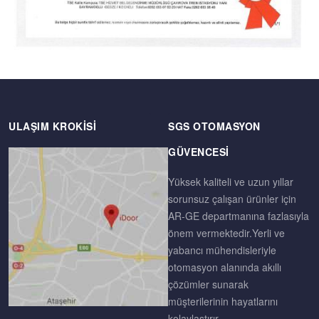
ULAŞIM KROKISI
SGS OTOMASYON
GÜVENCESI
Yüksek kaliteli ve uzun yıllar
sorunsuz çalışan ürünler için
AR-GE departmanına fazlasıyla
önem vermektedir.Yerli ve
yabancı mühendisleriyle
otomasyon alanında akıllı
çözümler sunarak
müşterilerinin hayatlarını
kolaylaştırır.